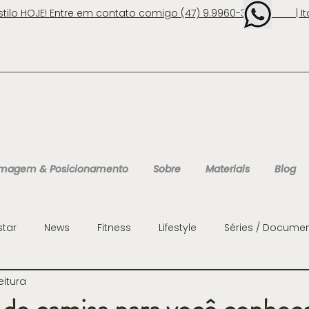
stilo HOJE! Entre em contato comigo (47) 9.9960-3131 | Ita
 Imagem & Posicionamento
Sobre
Materiais
Blog
star
News
Fitness
Lifestyle
Séries / Documen
eitura
ens
Organização
Personalidades
Consultoria 