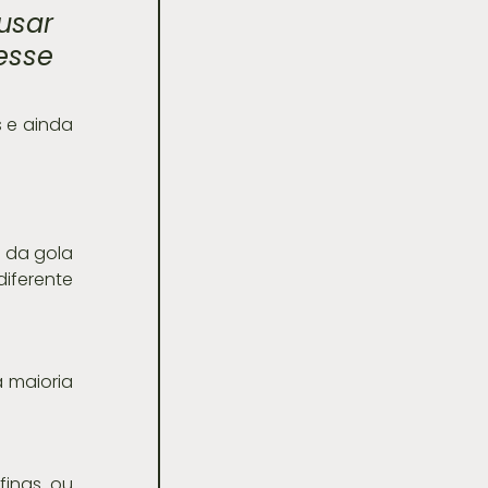
sar 
sse 
e ainda 
 da gola 
iferente 
 maioria 
inas ou 