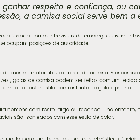
é ganhar respeito e confiança, ou cau
são, a camisa social serve bem a e
ções formais como entrevistas de emprego, casamentos 
que ocupam posições de autoridade.
ta do mesmo material que o resto da camisa. A espessura
zes , golas de camisa podem ser feitas com um tecido d
 como o popular estilo contrastante de gola e punho.
para homens com rosto largo ou redondo – no entanto, a
iais são lisonjeados com esse estilo de colar.
dequado para um homem com características faciais f