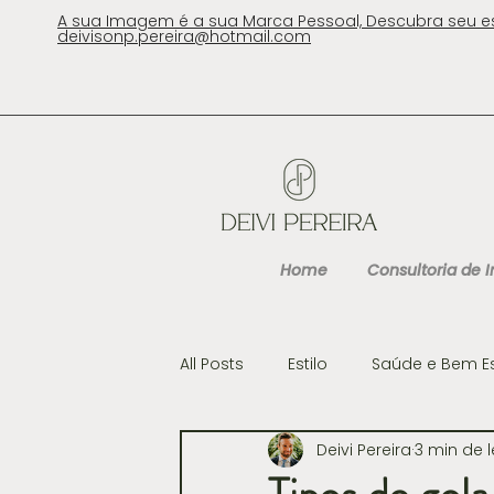
A sua Imagem é a sua Marca Pessoal, Descubra seu e
deivisonp.pereira@hotmail.com
Home
Consultoria de
All Posts
Estilo
Saúde e Bem E
Deivi Pereira
3 min de l
Cultura
Gastronomia e Viag