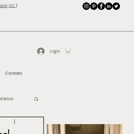
jaí-SC |
Login
Contato
tários
de Imagem