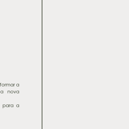
ormar a 
ma nova 
 para a 