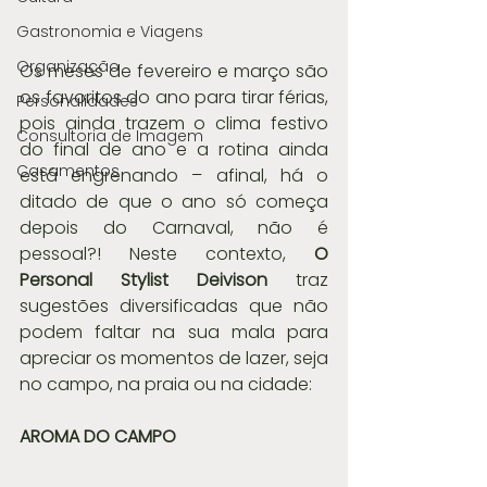
Gastronomia e Viagens
Organização
Os meses de fevereiro e março são 
os favoritos do ano para tirar férias, 
Personalidades
pois ainda trazem o clima festivo 
Consultoria de Imagem
do final de ano e a rotina ainda 
Casamentos
está engrenando – afinal, há o 
ditado de que o ano só começa 
depois do Carnaval, não é 
pessoal?! Neste contexto, 
O 
Personal Stylist Deivison
 traz 
sugestões diversificadas que não 
podem faltar na sua mala para 
apreciar os momentos de lazer, seja 
no campo, na praia ou na cidade:
AROMA DO CAMPO