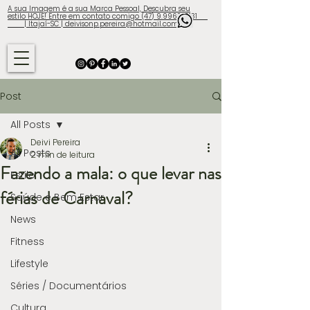
A sua Imagem é a sua Marca Pessoal, Descubra seu
estilo HOJE! Entre em contato comigo (47) 9.9960-3131
| Itajaí-SC | deivisonp.pereira@hotmail.com
Post
All Posts
Deivi Pereira
All Posts
2 min de leitura
Fazendo a mala: o que levar nas
Estilo
férias de Carnaval?
Saúde e Bem Estar
News
Fitness
Lifestyle
Séries / Documentários
Cultura