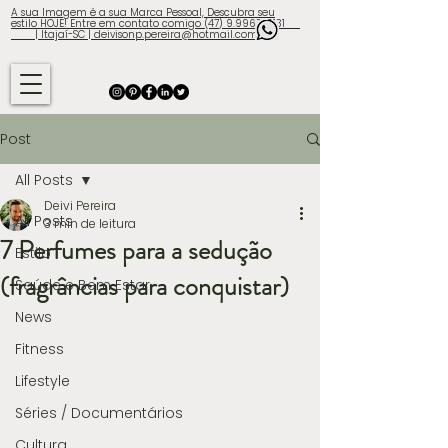
A sua Imagem é a sua Marca Pessoal, Descubra seu
estilo HOJE! Entre em contato comigo (47) 9.9960-3131
| Itajaí-SC | deivisonp.pereira@hotmail.com
Post
All Posts
Deivi Pereira
All Posts
3 min de leitura
7 Perfumes para a sedução
Estilo
(fragrâncias para conquistar)
Saúde e Bem Estar
News
Fitness
Lifestyle
Séries / Documentários
Cultura