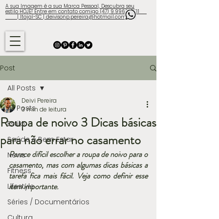
A sua Imagem é a sua Marca Pessoal, Descubra seu
estilo HOJE! Entre em contato comigo (47) 9.9960-3131
| Itajaí-SC | deivisonp.pereira@hotmail.com
Post
All Posts
Deivi Pereira
All Posts
3 min de leitura
Roupa de noivo 3 Dicas básicas
Estilo
para não errar no casamento
Saúde e Bem Estar
Parece difícil escolher a roupa de noivo para o 
News
casamento, mas com algumas dicas básicas a 
Fitness
tarefa fica mais fácil. Veja como definir esse 
item importante.
Lifestyle
Séries / Documentários
Cultura