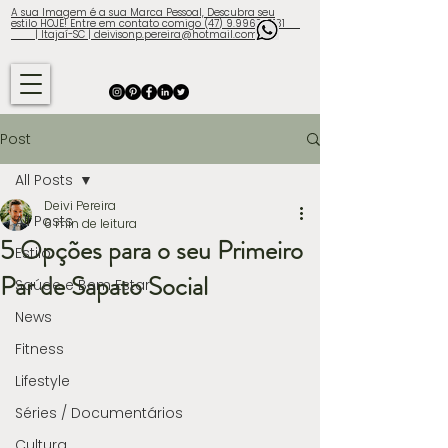
A sua Imagem é a sua Marca Pessoal, Descubra seu
estilo HOJE! Entre em contato comigo (47) 9.9960-3131
| Itajaí-SC | deivisonp.pereira@hotmail.com
Post
All Posts
Deivi Pereira
All Posts
6 min de leitura
5 Opções para o seu Primeiro
Estilo
Par de Sapato Social
Saúde e Bem Estar
News
Fitness
Lifestyle
Séries / Documentários
Cultura