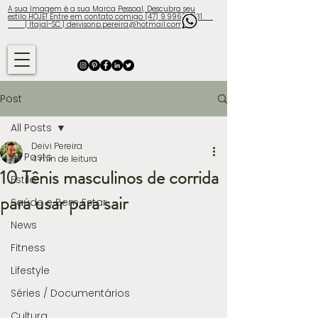
A sua Imagem é a sua Marca Pessoal, Descubra seu
estilo HOJE! Entre em contato comigo (47) 9.9960-3131
| Itajaí-SC | deivisonp.pereira@hotmail.com
Post
All Posts
Deivi Pereira
All Posts
4 min de leitura
10 Tênis masculinos de corrida
Estilo
para usar para sair
Saúde e Bem Estar
News
Fitness
Lifestyle
Séries / Documentários
Cultura