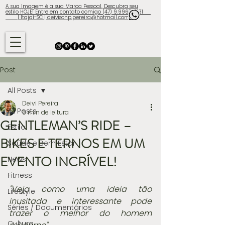
A sua Imagem é a sua Marca Pessoal, Descubra seu
estilo HOJE! Entre em contato comigo (47) 9.9960-3131
| Itajaí-SC | deivisonp.pereira@hotmail.com
Post
All Posts
Deivi Pereira
All Posts
5 min de leitura
GENTLEMAN’S RIDE –
Estilo
BIKES E TERNOS EM UM
Saúde e Bem Estar
EVENTO INCRÍVEL!
News
Fitness
"Veja como uma ideia tão 
Lifestyle
inusitada e interessante pode 
Séries / Documentários
trazer o melhor do homem 
Cultura