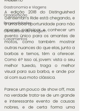
moderno"
Gastronomia e Viagens
A edição 2018 do Distinguished 
Organização
Gentleman’s Ride está chegando, e 
Personalidades
é uma boa oportunidade para não 
apenas participar e conhecer um 
Consultoria de Imagem
evento único para os amantes de 
Casamentos
motos, como também mostrar 
outras nuances do que elas, junto a 
barbas e ternos, têm a oferecer. 
Como é? Isso aí, jovem: vista o seu 
melhor tuxedo, traga o melhor 
visual para sua barba, e ande por 
aí com sua moto clássica.
Parece um pouco de show off, mas 
na verdade trata-se de um grande 
e interessante evento de causas 
nobres, e de certa forma uma 