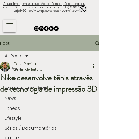
A sua Imagem é a sua Marca Pessoal, Descubra seu
estilo HOJE! Entre em contato comigo (47) 9.9960-3131
| Itajaí-SC | deivisonp.pereira@hotmail.com
Post
All Posts
Deivi Pereira
All Posts
2 min de leitura
Nike desenvolve tênis através
Estilo
de tecnologia de impressão 3D
Saúde e Bem Estar
News
Fitness
Lifestyle
Séries / Documentários
Cultura