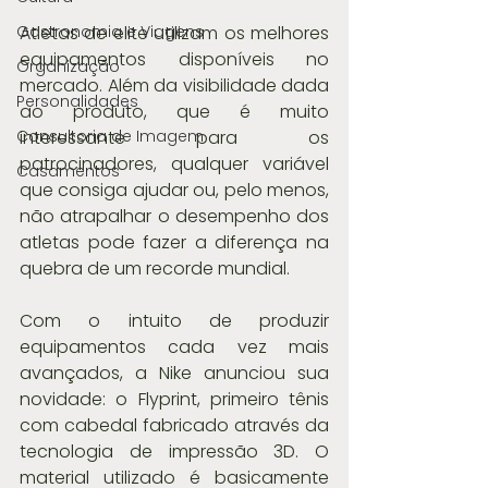
Atletas de elite utilizam os melhores 
Gastronomia e Viagens
equipamentos disponíveis no 
Organização
mercado. Além da visibilidade dada 
Personalidades
ao produto, que é muito 
interessante para os 
Consultoria de Imagem
patrocinadores, qualquer variável 
Casamentos
que consiga ajudar ou, pelo menos, 
não atrapalhar o desempenho dos 
atletas pode fazer a diferença na 
quebra de um recorde mundial.
Com o intuito de produzir 
equipamentos cada vez mais 
avançados, a Nike anunciou sua 
novidade: o Flyprint, primeiro tênis 
com cabedal fabricado através da 
tecnologia de impressão 3D. O 
material utilizado é basicamente 