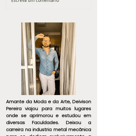
Escreva um comentário
O TRENCH COAT É UMA
SPREZZATURA: 
DAS GRANDES
vestir como um ita
TENDÊNCIAS DO
INVERNO
Amante da Moda e da Arte, Deivison
Pereira viajou para muitos lugares
onde se aprimorou e estudou em
diversas Faculdades. Deixou a
carreira na industria metal mecânica