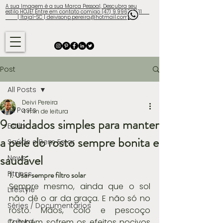
A sua Imagem é a sua Marca Pessoal, Descubra seu
estilo HOJE! Entre em contato comigo (47) 9.9960-3131
| Itajaí-SC | deivisonp.pereira@hotmail.com
Post
All Posts
Deivi Pereira
All Posts
4 min de leitura
9 cuidados simples para manter
Estilo
a pele do rosto sempre bonita e
Saúde e Bem Estar
saudável
News
Fitness
1. Usar sempre filtro solar
Sempre mesmo, ainda que o sol 
Lifestyle
não dê o ar da graça. E não só no 
Séries / Documentários
rosto. Mãos, colo e pescoço 
Cultura
também sofrem os efeitos nocivos 