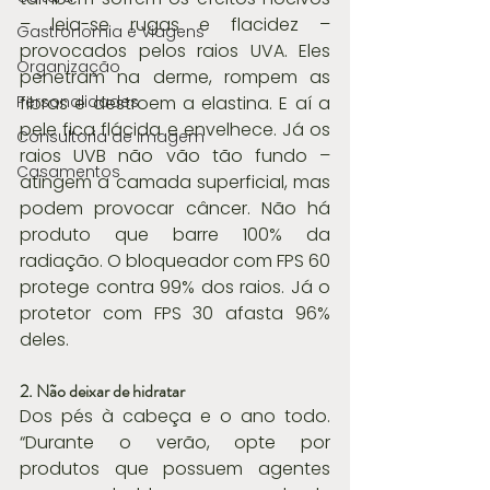
– leia-se rugas e flacidez – 
Gastronomia e Viagens
provocados pelos raios UVA. Eles 
Organização
penetram na derme, rompem as 
Personalidades
fibras e destroem a elastina. E aí a 
pele fica flácida e envelhece. Já os 
Consultoria de Imagem
raios UVB não vão tão fundo – 
Casamentos
atingem a camada superficial, mas 
podem provocar câncer. Não há 
produto que barre 100% da 
radiação. O bloqueador com FPS 60 
protege contra 99% dos raios. Já o 
protetor com FPS 30 afasta 96% 
deles.
2. Não deixar de hidratar
Dos pés à cabeça e o ano todo. 
“Durante o verão, opte por 
produtos que possuem agentes 