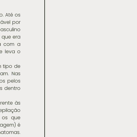
 Até os 
vel por 
sculino 
 que era 
a com a 
 leva o 
tipo de 
am. Nas 
os pelos 
s dentro 
ente às 
epilação 
 os que 
ragem) é 
matomas.