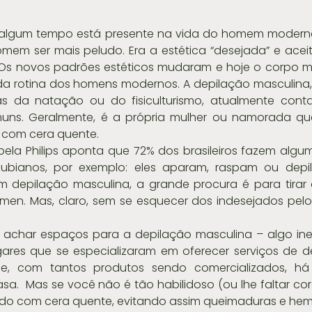
algum tempo está presente na vida do homem moderno.
m ser mais peludo. Era a estética “desejada” e aceitá
 Os novos padrões estéticos mudaram e hoje o corpo ma
da rotina dos homens modernos. A depilação masculina,
s da natação ou do fisiculturismo, atualmente cont
ns. Geralmente, é a própria mulher ou namorada que
com cera quente.
a Philips aponta que 72% dos brasileiros fazem algum 
ubianos, por exemplo: eles aparam, raspam ou depil
em depilação masculina, a grande procura é para tirar 
men. Mas, claro, sem se esquecer dos indesejados pelo
 achar espaços para a depilação masculina – algo iner
ugares que se especializaram em oferecer serviços de d
je, com tantos produtos sendo comercializados, há
sa.  Mas se você não é tão habilidoso (ou lhe faltar co
odo com cera quente, evitando assim queimaduras e he