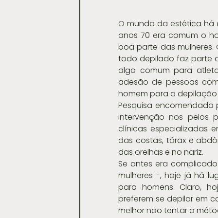
O mundo da estética há 
anos 70 era comum o home
boa parte das mulheres.
todo depilado faz parte 
algo comum para atleta
adesão de pessoas comu
homem para a depilação 
Pesquisa encomendada pel
intervenção nos pelos p
clínicas especializadas 
das costas, tórax e abdô
das orelhas e no nariz.
Se antes era complicado
mulheres -, hoje já há l
para homens. Claro, ho
preferem se depilar em ca
melhor não tentar o mét