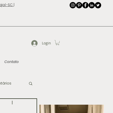
jaí-SC |
Login
Contato
tários
de Imagem