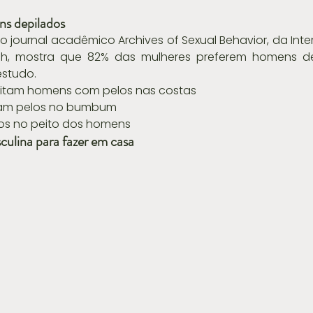
s depilados
o journal acadêmico Archives of Sexual Behavior, da Inter
h, mostra que 82% das mulheres preferem homens dep
estudo. 
eitam homens com pelos nas costas  
am pelos no bumbum  
os no peito dos homens 
ulina para fazer em casa