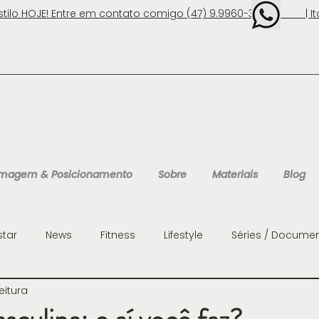
stilo HOJE! Entre em contato comigo (47) 9.9960-3131 | Ita
 Imagem & Posicionamento
Sobre
Materiais
Blog
star
News
Fitness
Lifestyle
Séries / Documen
eitura
ens
Organização
Personalidades
Consultoria 