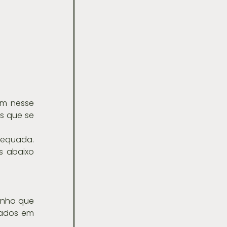
am nesse 
s que se 
dequada. 
 abaixo 
nho que 
zados em 