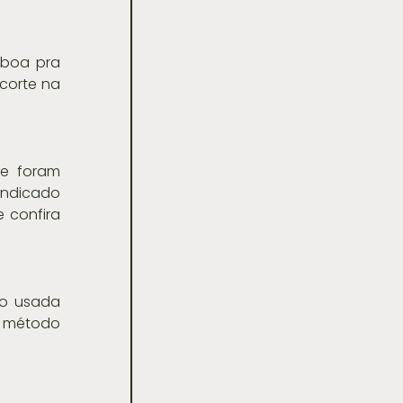
boa pra 
corte na 
e foram 
indicado 
 confira 
o usada 
e método 