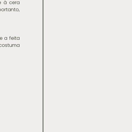
 à cera 
rtanto, 
a feita 
costuma 