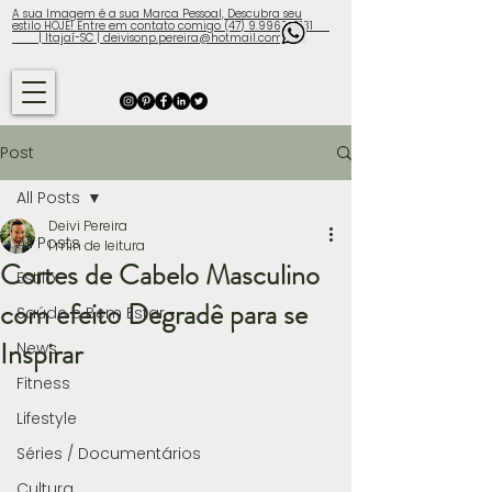
A sua Imagem é a sua Marca Pessoal, Descubra seu
estilo HOJE! Entre em contato comigo (47) 9.9960-3131
| Itajaí-SC | deivisonp.pereira@hotmail.com
Post
All Posts
Deivi Pereira
All Posts
1 min de leitura
Cortes de Cabelo Masculino
Estilo
com efeito Degradê para se
Saúde e Bem Estar
Inspirar
News
Fitness
Lifestyle
Séries / Documentários
Cultura