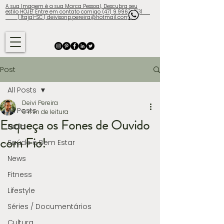
A sua Imagem é a sua Marca Pessoal, Descubra seu
estilo HOJE! Entre em contato comigo (47) 9.9960-3131
| Itajaí-SC | deivisonp.pereira@hotmail.com
Post
All Posts
Deivi Pereira
All Posts
6 min de leitura
Esqueça os Fones de Ouvido
Estilo
com Fio!
Saúde e Bem Estar
News
Fitness
Lifestyle
Séries / Documentários
Cultura