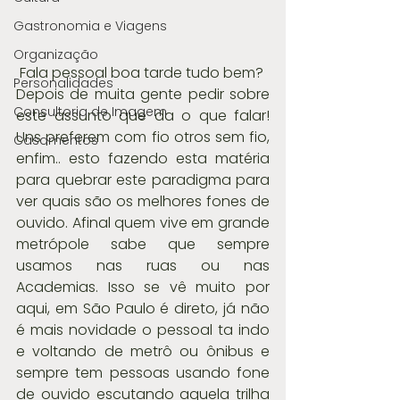
Gastronomia e Viagens
Organização
 Fala pessoal boa tarde tudo bem?
Personalidades
Depois de muita gente pedir sobre 
Consultoria de Imagem
este assunto que da o que falar! 
Uns preferem com fio otros sem fio, 
Casamentos
enfim.. esto fazendo esta matéria 
para quebrar este paradigma para 
ver quais são os melhores fones de 
ouvido. Afinal quem vive em grande 
metrópole sabe que sempre 
usamos nas ruas ou nas 
Academias. Isso se vê muito por 
aqui, em São Paulo é direto, já não 
é mais novidade o pessoal ta indo 
e voltando de metrô ou ônibus e 
sempre tem pessoas usando fone 
de ouvido escutando aquela trilha 