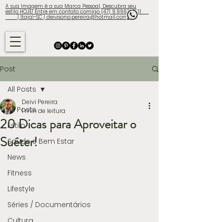
A sua Imagem é a sua Marca Pessoal, Descubra seu
estilo HOJE! Entre em contato comigo (47) 9.9960-3131
| Itajaí-SC | deivisonp.pereira@hotmail.com
Post
All Posts
Deivi Pereira
All Posts
1 min de leitura
20 Dicas para Aproveitar o
Estilo
Suéter!
Saúde e Bem Estar
News
Fitness
Lifestyle
Séries / Documentários
Cultura