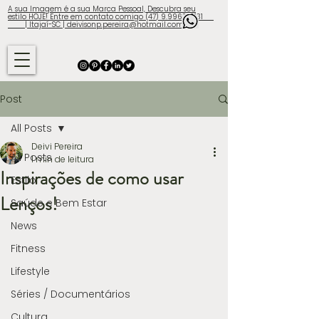
A sua Imagem é a sua Marca Pessoal, Descubra seu
estilo HOJE! Entre em contato comigo (47) 9.9960-3131
| Itajaí-SC | deivisonp.pereira@hotmail.com
Post
All Posts
Deivi Pereira
All Posts
1 min de leitura
Inspirações de como usar
Estilo
Lenços!
Saúde e Bem Estar
News
Fitness
Lifestyle
Séries / Documentários
Cultura