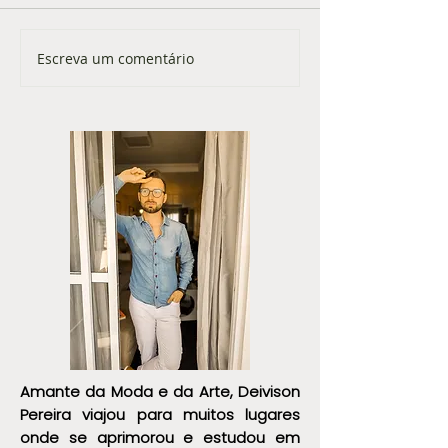
Escreva um comentário
Como melhorar sua imagem
Arquétipos e Ima
profissional sem perder sua
Pessoal: Como Esc
essência
Estilo Refletem 
Somos
Amante da Moda e da Arte, Deivison
Pereira viajou para muitos lugares
onde se aprimorou e estudou em