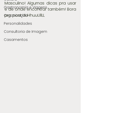
Masculino! Algumas dicas pra usar 
Gastronomia e Viagens
e de onde encontrar também! Bora 
pro post UUHhuuUllLL
Organização
Personalidades
Consultoria de Imagem
Casamentos