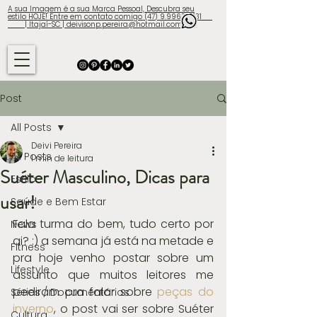
A sua Imagem é a sua Marca Pessoal, Descubra seu
estilo HOJE! Entre em contato comigo (47) 9.9960-3131
| Itajaí-SC | deivisonp.pereira@hotmail.com
Post
All Posts
Deivi Pereira
All Posts
1 min de leitura
Suéter Masculino, Dicas para
Estilo
usar!
Saúde e Bem Estar
Fala turma do bem, tudo certo por 
News
ai? :) a semana já está na metade e 
Fitness
pra hoje venho postar sobre um 
Lifestyle
assunto que muitos leitores me 
pediram pra falar sobre 
peças do 
Séries / Documentários
inverno
, o post vai ser sobre Suéter 
Cultura