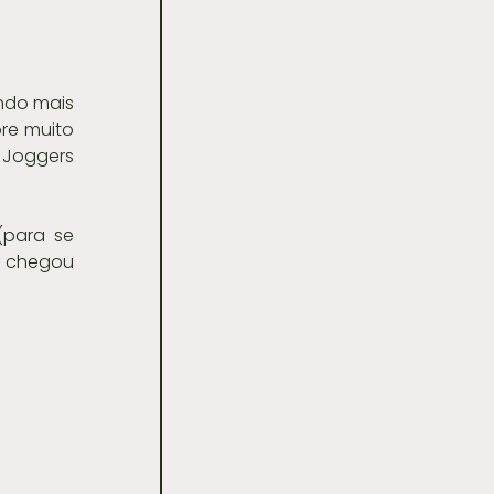
e muito 
 Joggers 
para se 
e chegou 