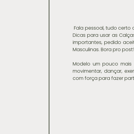
 Fala pessoal, tudo certo com vocês? =] Recebi vários e-mails e comentários pedindo mais 
Dicas para usar as Calç
importantes, pedido acei
Masculinas. Bora pro post
Modelo um pouco mais so
movimentar, dançar, exer
com força para fazer part