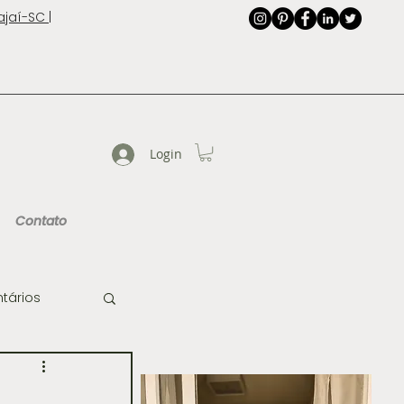
jaí-SC |
Login
Contato
tários
de Imagem