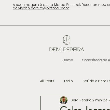
A sua Imagem é a sua Marca Pessoal, Descubra seu e
deivisonp.pereira@hotmail.com
Home
Consultoria de
All Posts
Estilo
Saúde e Bem E
Deivi Pereira
2 min de l
Cultura
Gastronomia e Viag