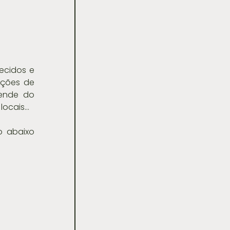
cidos e 
pções de 
ende do 
ocais...
 abaixo 