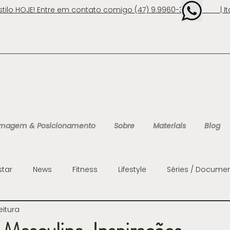
stilo HOJE! Entre em contato comigo (47) 9.9960-3131 | Ita
 Imagem & Posicionamento
Sobre
Materiais
Blog
star
News
Fitness
Lifestyle
Séries / Documen
eitura
ens
Organização
Personalidades
Consultoria 