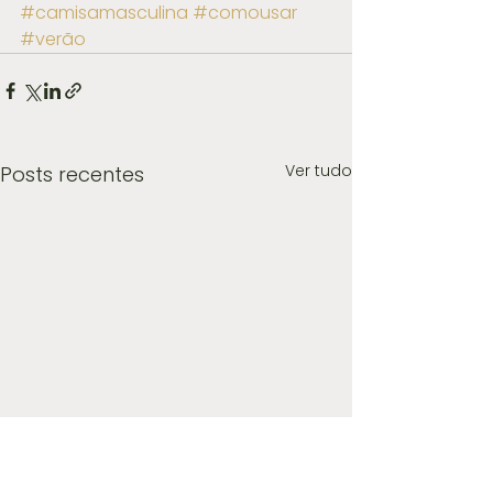
#camisamasculina
#comousar
#verão
Ver tudo
Posts recentes