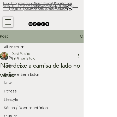
A sua Imagem é a sua Marca Pessoal, Descubra seu
estilo HOJE! Entre em contato comigo (47) 9.9960-3131
| Itajaí-SC | deivisonp.pereira@hotmail.com
Post
All Posts
Deivi Pereira
All Posts
3 min de leitura
Não deixe a camisa de lado no
Estilo
verão
Saúde e Bem Estar
News
Fitness
Lifestyle
Séries / Documentários
Cultura