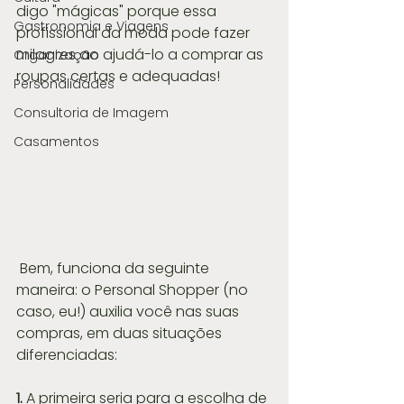
digo "mágicas" porque essa 
Gastronomia e Viagens
profissional da moda pode fazer 
milagres ao ajudá-lo a comprar as 
Organização
roupas certas e adequadas!
Personalidades
Consultoria de Imagem
Casamentos
 Bem, funciona da seguinte 
maneira: o Personal Shopper (no 
caso, eu!) auxilia você nas suas 
compras, em duas situações 
diferenciadas:
1.
 A primeira seria para a escolha de 