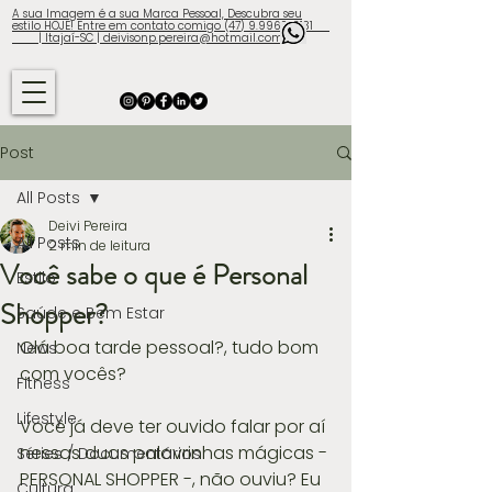
A sua Imagem é a sua Marca Pessoal, Descubra seu
estilo HOJE! Entre em contato comigo (47) 9.9960-3131
| Itajaí-SC | deivisonp.pereira@hotmail.com
Post
All Posts
Deivi Pereira
All Posts
2 min de leitura
Você sabe o que é Personal
Estilo
Shopper?
Saúde e Bem Estar
Olá boa tarde pessoal?, tudo bom 
News
com vocês?
Fitness
Lifestyle
Você já deve ter ouvido falar por aí 
nessas duas palavrinhas mágicas - 
Séries / Documentários
PERSONAL SHOPPER -, não ouviu? Eu 
Cultura