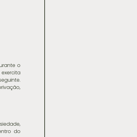
rante o 
exercita 
eguinte. 
ivação, 
.
siedade, 
ntro do 