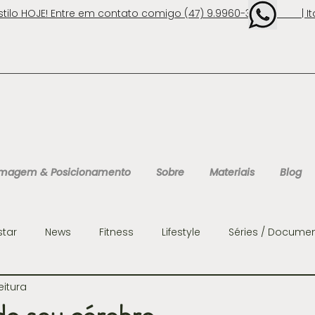
stilo HOJE! Entre em contato comigo (47) 9.9960-3131 | Ita
 Imagem & Posicionamento
Sobre
Materiais
Blog
star
News
Fitness
Lifestyle
Séries / Documen
eitura
ens
Organização
Personalidades
Consultoria 