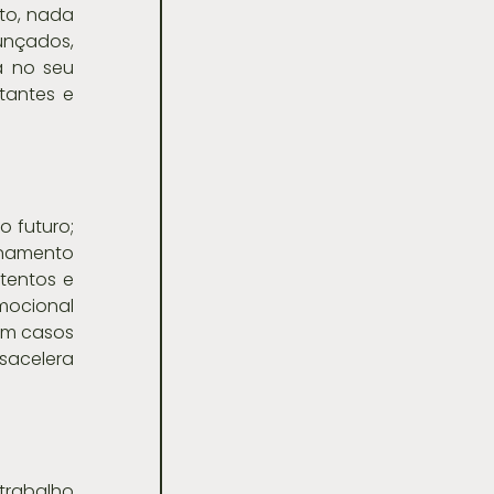
o, nada 
nçados, 
 no seu 
antes e 
 futuro; 
namento 
entos e 
ocional 
m casos 
sacelera 
trabalho 