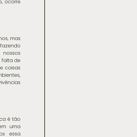
 ocorre 
mos, mas 
fazendo 
 nossos 
falta de 
e coisas 
bientes, 
ivências 
ca é tão 
tem uma 
os essa 