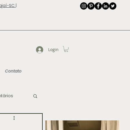
jaí-SC |
Login
Contato
tários
de Imagem