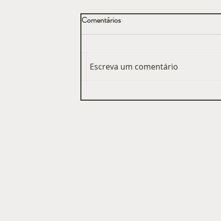
Comentários
Escreva um comentário
Entenda o que é o Traje
Passeio Completo