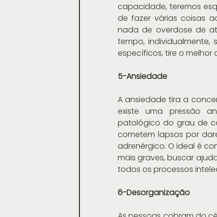
capacidade, teremos esq
de fazer várias coisas
nada de overdose de ati
tempo, individualmente,
específicos, tire o melhor
5-Ansiedade
A ansiedade tira a conce
existe uma pressão ant
patológico do grau de c
cometem lapsos por dare
adrenérgico. O ideal é 
mais graves, buscar ajud
todos os processos intele
6-Desorganização
As pessoas cobram do cére