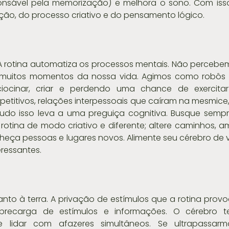
nsável pela memorização) e melhora o sono. Com isso,
ão, do processo criativo e do pensamento lógico.
 A rotina automatiza os processos mentais. Não percebe
muitos momentos da nossa vida. Agimos como robôs 
ciocinar, criar e perdendo uma chance de exercitar
petitivos, relações interpessoais que caíram na mesmice, 
 tudo isso leva a uma preguiça cognitiva. Busque sempr
rotina de modo criativo e diferente; altere caminhos, am
eça pessoas e lugares novos. Alimente seu cérebro de v
eressantes.
to à terra. A privação de estímulos que a rotina provo
obrecarga de estímulos e informações. O cérebro 
 lidar com afazeres simultâneos. Se ultrapassarm