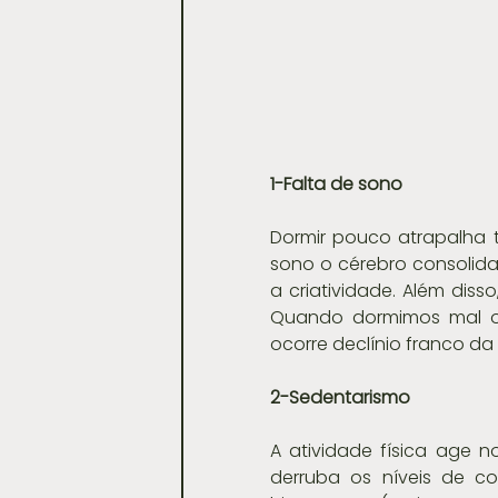
1-Falta de sono 
Dormir pouco atrapalha t
sono o cérebro consolida
a criatividade. Além diss
Quando dormimos mal o r
ocorre declínio franco d
2-Sedentarismo
A atividade física age n
derruba os níveis de co