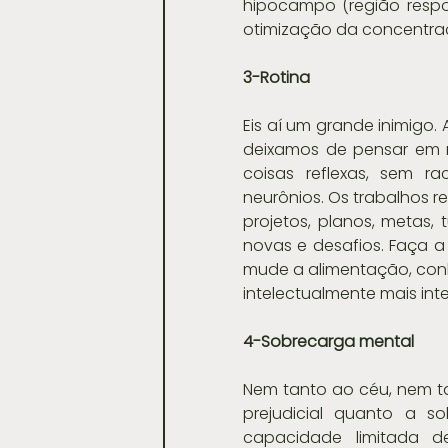
hipocampo (região respo
otimização da concentraç
3-Rotina
Eis aí um grande inimigo.
deixamos de pensar em 
coisas reflexas, sem ra
neurônios. Os trabalhos re
projetos, planos, metas,
novas e desafios. Faça a 
mude a alimentação, conh
intelectualmente mais int
4-Sobrecarga mental
Nem tanto ao céu, nem tan
prejudicial quanto a s
capacidade limitada de