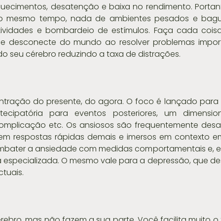
uecimentos, desatenção e baixa no rendimento. Portant
 ao mesmo tempo, nada de ambientes pesados e bagu
vidades e bombardeio de estímulos. Faça cada coisa
 se desconecte do mundo ao resolver problemas import
 do seu cérebro reduzindo a taxa de distrações.
ntração do presente, do agora. O foco é lançado para o
ecipatória para eventos posteriores, um dimensio
omplicação etc. Os ansiosos são frequentemente desat
m respostas rápidas demais e imersos em contexto em
combater a ansiedade com medidas comportamentais e, e
a especializada. O mesmo vale para a depressão, que de
ctuais.
bro, mas não fazem a sua parte. Você facilita muito o 