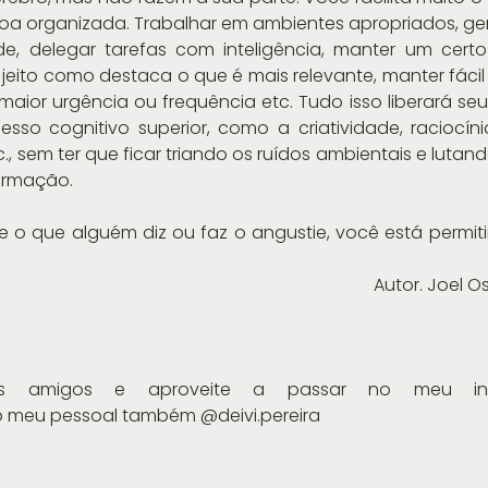
oa organizada. Trabalhar em ambientes apropriados, ger
ade, delegar tarefas com inteligência, manter um cert
jeito como destaca o que é mais relevante, manter fácil
ior urgência ou frequência etc. Tudo isso liberará seu
so cognitivo superior, como a criatividade, raciocínio
., sem ter que ficar triando os ruídos ambientais e lutand
ormação.
o que alguém diz ou faz o angustie, você está permiti
                                                                                                                 
us amigos e aproveite a passar no meu ins
o meu pessoal também @deivi.pereira