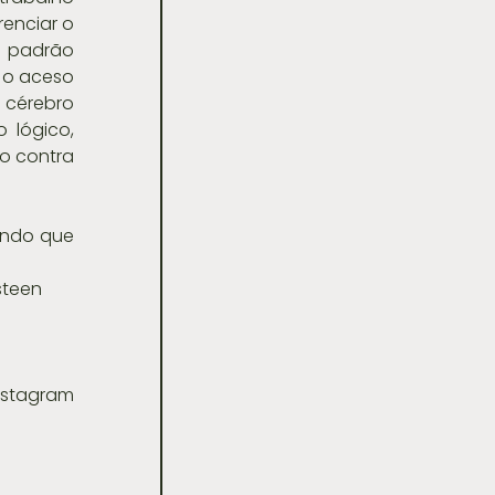
enciar o 
o padrão 
 o aceso 
 cérebro 
 lógico, 
o contra 
ndo que 
                        Autor. Joel Osteen
tagram 