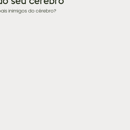
do seu cérebro
pais inimigos do cérebro? 