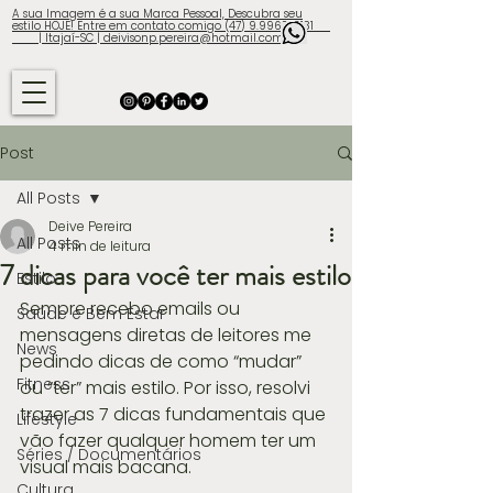
A sua Imagem é a sua Marca Pessoal, Descubra seu
estilo HOJE! Entre em contato comigo (47) 9.9960-3131
| Itajaí-SC | deivisonp.pereira@hotmail.com
Post
All Posts
Deive Pereira
All Posts
4 min de leitura
7 dicas para você ter mais estilo
Estilo
Sempre recebo emails ou 
Saúde e Bem Estar
mensagens diretas de leitores me 
News
pedindo dicas de como “mudar” 
Fitness
ou “ter” mais estilo. Por isso, resolvi 
trazer as 7 dicas fundamentais que 
Lifestyle
vão fazer qualquer homem ter um 
Séries / Documentários
visual mais bacana.
Cultura