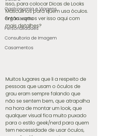
isso, para colocar Dicas de Looks 
Gastronomia e Viagens
Masculinos para quem usa óculos. 
Então vamos ver isso aqui com 
Organização
mais detalhes?
Personalidades
Consultoria de Imagem
Casamentos
Muitos lugares que li a respeito de 
pessoas que usam o óculos de 
grau eram sempre falando que 
não se sentem bem, que atrapalha 
na hora de montar um look, que 
qualquer visual fica muito puxado 
para o estilo geek/nerd para quem 
tem necessidade de usar óculos, 