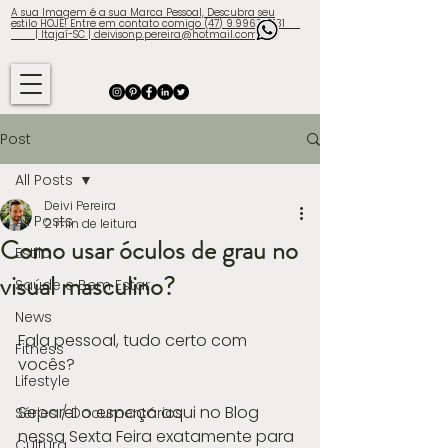
A sua Imagem é a sua Marca Pessoal, Descubra seu
estilo HOJE! Entre em contato comigo (47) 9.9960-3131
| Itajaí-SC | deivisonp.pereira@hotmail.com
Post
All Posts
Deivi Pereira
All Posts
2 min de leitura
Como usar óculos de grau no
Estilo
visual masculino?
Saúde e Bem Estar
News
Fala pessoal, tudo certo com 
Fitness
vocês?
Lifestyle
Separei o espaço aqui no Blog 
Séries / Documentários
nessa Sexta Feira exatamente para 
Cultura