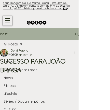
A sua Imagem é a sua Marca Pessoal, Descubra seu
estilo HOJE! Entre em contato comigo (47) 9.9960-3131
| Itajaí-SC | deivisonp.pereira@hotmail.com
Post
All Posts
Deivi Pereira
All Posts
1 min de leitura
SUCESSO PARA JOÃO
Estilo
BRAGA
Saúde e Bem Estar
News
Fitness
Lifestyle
Séries / Documentários
Cultura