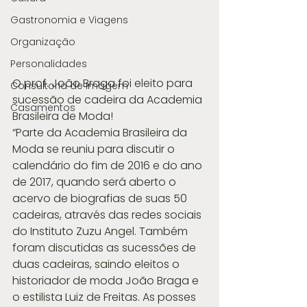
Gastronomia e Viagens
Organização
Personalidades
O prof. João Braga foi eleito para 
Consultoria de Imagem
sucessão de cadeira da Academia 
Casamentos
Brasileira de Moda!
“Parte da Academia Brasileira da 
Moda se reuniu para discutir o 
calendário do fim de 2016 e do ano 
de 2017, quando será aberto o 
acervo de biografias de suas 50 
cadeiras, através das redes sociais 
do Instituto Zuzu Angel. Também 
foram discutidas as sucessões de 
duas cadeiras, saindo eleitos o 
historiador de moda João Braga e 
o estilista Luiz de Freitas. As posses 